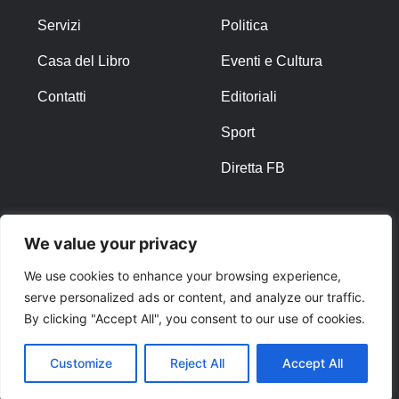
Servizi
Politica
Casa del Libro
Eventi e Cultura
Contatti
Editoriali
Sport
Diretta FB
ALTRO
We value your privacy
Note Legali
We use cookies to enhance your browsing experience,
serve personalized ads or content, and analyze our traffic.
Privacy Policy
By clicking "Accept All", you consent to our use of cookies.
Cookies
Customize
Reject All
Accept All