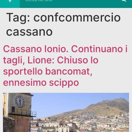
Tag:
confcommercio
cassano
Cassano Ionio. Continuano i
tagli, Lione: Chiuso lo
sportello bancomat,
ennesimo scippo