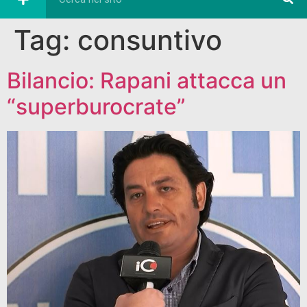
Tag:
consuntivo
Bilancio: Rapani attacca un
“superburocrate”