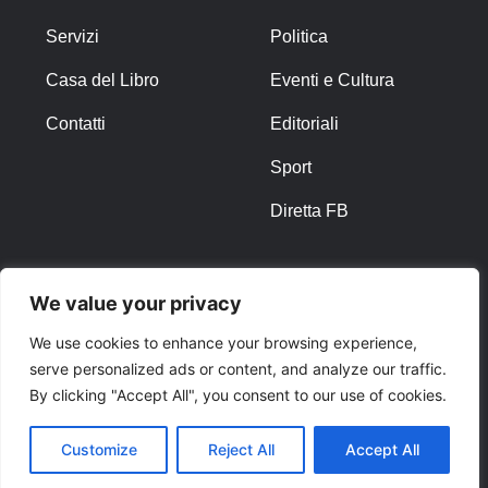
Servizi
Politica
Casa del Libro
Eventi e Cultura
Contatti
Editoriali
Sport
Diretta FB
ALTRO
We value your privacy
Note Legali
We use cookies to enhance your browsing experience,
serve personalized ads or content, and analyze our traffic.
Privacy Policy
By clicking "Accept All", you consent to our use of cookies.
Cookies
Customize
Reject All
Accept All