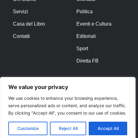
Servizi
Politica
Casa del Libro
Eventi e Cultura
Contatti
Editoriali
Sport
Diretta FB
ALTRO
We value your privacy
Note Legali
We use cookies to enhance your browsing experience,
serve personalized ads or content, and analyze our traffic.
Privacy Policy
By clicking "Accept All", you consent to our use of cookies.
Cookies
Customize
Reject All
Accept All