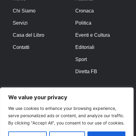
Chi Siamo
Cronaca
Servizi
Politica
Casa del Libro
Eventi e Cultura
Contatti
Editoriali
Sport
Diretta FB
ALTRO
We value your privacy
Note Legali
We use cookies to enhance your browsing experience,
serve personalized ads or content, and analyze our traffic.
Privacy Policy
By clicking "Accept All", you consent to our use of cookies.
Cookies