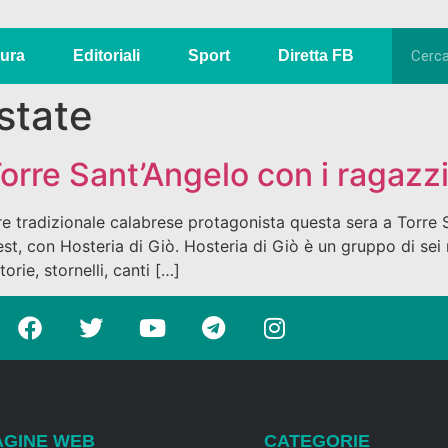
tura
Editoriali
Sport
Diretta FB
estate
rre Sant’Angelo con i ragazzi
adizionale calabrese protagonista questa sera a Torre San
t, con Hosteria di Giò. Hosteria di Giò è un gruppo di sei ra
ie, stornelli, canti […]
AGINE WEB
CATEGORIE