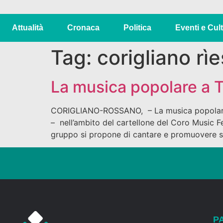
Attualità
Cronaca
Politica
Eventi e Cul
Tag:
corigliano rì
La musica popolare a To
CORIGLIANO-ROSSANO, – La musica popolare tr
– nell’ambito del cartellone del Coro Music Fes
gruppo si propone di cantare e promuovere stor
P