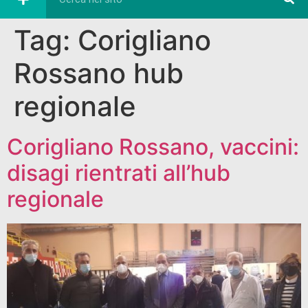
Tag:
Corigliano
Rossano hub
regionale
Corigliano Rossano, vaccini:
disagi rientrati all’hub
regionale