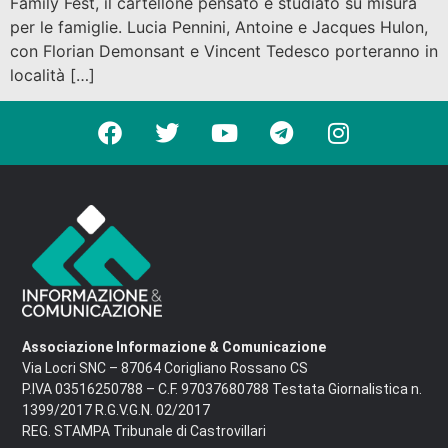
Family Fest, il cartellone pensato e studiato su misura
per le famiglie. Lucia Pennini, Antoine e Jacques Hulon,
con Florian Demonsant e Vincent Tedesco porteranno in
località […]
Associazione Informazione & Comunicazione
Via Locri SNC – 87064 Corigliano Rossano CS
P.IVA 03516250788 – C.F. 97037680788 Testata Giornalistica n.
1399/2017 R.G.V.G.N. 02/2017
REG. STAMPA Tribunale di Castrovillari