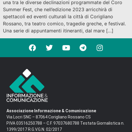
una tra le diverse declinazioni programmate del Coro
Summer Fest, che nell’edizione 2023 arricchirà di
spettacoli ed eventi culturali la città di Corigliano
Rossano, tra teatro comico, tragedie greche, e festival.
Una serie di appuntamenti itineranti, dal mare […]
Associazione Informazione & Comunicazione
Via Locri SNC – 87064 Corigliano Rossano CS
P.IVA 03516250788 – C.F. 97037680788 Testata Giornalistica n.
1399/2017 R.G.V.G.N. 02/2017