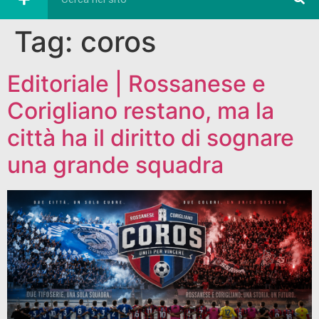
Tag:
coros
Editoriale | Rossanese e
Corigliano restano, ma la
città ha il diritto di sognare
una grande squadra