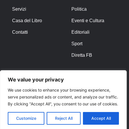
Servizi
Politica
Casa del Libro
Eventi e Cultura
Contatti
Editoriali
Sport
Diretta FB
ALTRO
We value your privacy
Note Legali
We use cookies to enhance your browsing experience,
serve personalized ads or content, and analyze our traffic.
Privacy Policy
By clicking "Accept All", you consent to our use of cookies.
Cookies
Customize
Reject All
Accept All