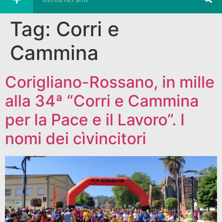
Tag:
Corri e
Cammina
Corigliano-Rossano, in mille
alla 34ª “Corri e Cammina
per la Pace e il Lavoro”. I
nomi dei cìvincitori