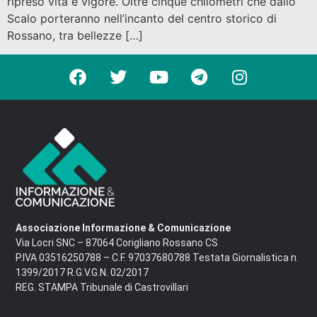
ripreso vita e vigore. Oltre cinque chilometri che dallo
Scalo porteranno nell’incanto del centro storico di
Rossano, tra bellezze […]
Associazione Informazione & Comunicazione
Via Locri SNC – 87064 Corigliano Rossano CS
P.IVA 03516250788 – C.F. 97037680788 Testata Giornalistica n.
1399/2017 R.G.V.G.N. 02/2017
REG. STAMPA Tribunale di Castrovillari