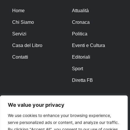
Home
Attualità
Chi Siamo
Cronaca
Servizi
Politica
Casa del Libro
Eventi e Cultura
Contatti
Editoriali
Sport
Diretta FB
ALTRO
We value your privacy
Note Legali
We use cookies to enhance your browsing experience,
serve personalized ads or content, and analyze our traffic.
Privacy Policy
By clicking "Accept All", you consent to our use of cookies.