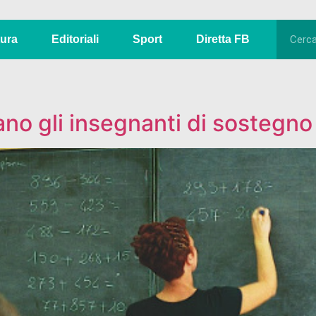
tura
Editoriali
Sport
Diretta FB
no gli insegnanti di sostegno