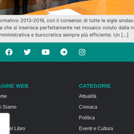
rmativo 2013-2016, con il consenso di tutte le sigle sindaca
a che si inserisce perfettamente nel mosaico voluto dalla
inistrativa e burocratica sempre più efficiente. Un […]
AGINE WEB
CATEGORIE
ome
Attualità
i Siamo
Cronaca
rvizi
Politica
sa del Libro
Eventi e Cultura