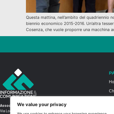
Questa mattina, nell’ambito del quadriennio no
biennio economico 2015-2016. Un’altra tesser
Cosenza, che vuole proporre una macchina amm
P
H
Ch
Se
We value your privacy
Associazione Informazione & Comunicazione
Ca
Via Locri SNC – 87064 Corigliano Rossano CS
We use cookies to enhance your browsing experience,