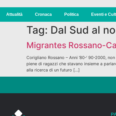
Attualità
Cronaca
Politica
Eventi e Cul
Tag:
Dal Sud al no
Migrantes Rossano-Caria
Corigliano Rossano – Anni ’80-‘ 90-2000, non è
piene di ragazzi che stavano insieme a parlare 
alla ricerca di un futuro […]
P