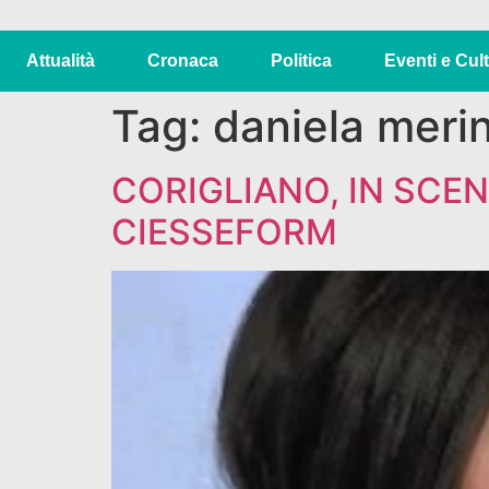
Attualità
Cronaca
Politica
Eventi e Cul
Tag:
daniela meri
CORIGLIANO, IN SCEN
CIESSEFORM