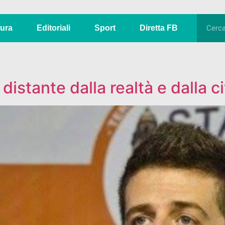
tura
Editoriali
Sport
Diretta FB
istante dalla realtà e dalla ci