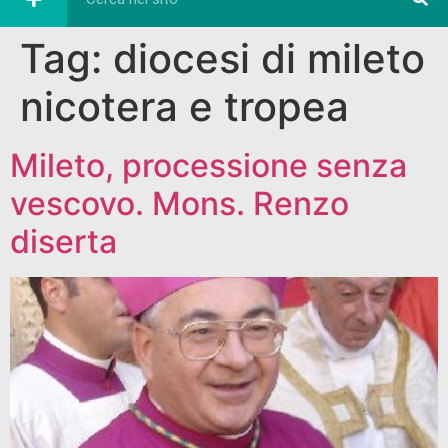
Tag:
diocesi di mileto
nicotera e tropea
Mileto, processione senza
vescovo. Mons. Renzo
diserta