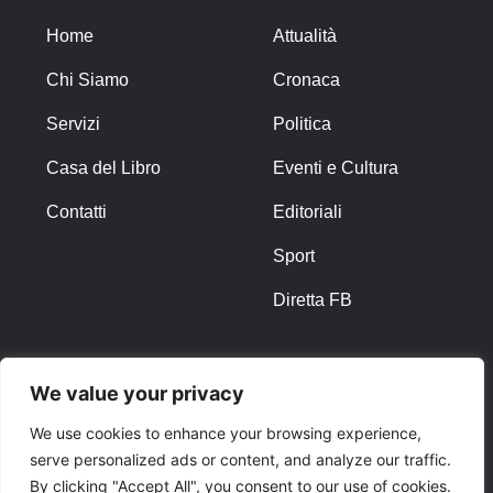
Home
Attualità
Chi Siamo
Cronaca
Servizi
Politica
Casa del Libro
Eventi e Cultura
Contatti
Editoriali
Sport
Diretta FB
ALTRO
We value your privacy
Note Legali
We use cookies to enhance your browsing experience,
serve personalized ads or content, and analyze our traffic.
Privacy Policy
By clicking "Accept All", you consent to our use of cookies.