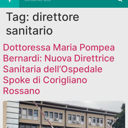
Tag:
direttore
sanitario
Dottoressa Maria Pompea
Bernardi: Nuova Direttrice
Sanitaria dell’Ospedale
Spoke di Corigliano
Rossano