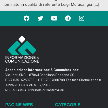
nominato in qualità di referente Luigi Muraca, già […]
Associazione Informazione & Comunicazione
Via Locri SNC – 87064 Corigliano Rossano CS
P.IVA 03516250788 – C.F. 97037680788 Testata Giornalistica n.
1399/2017 R.G.V.G.N. 02/2017
REG. STAMPA Tribunale di Castrovillari
PAGINE WEB
CATEGORIE