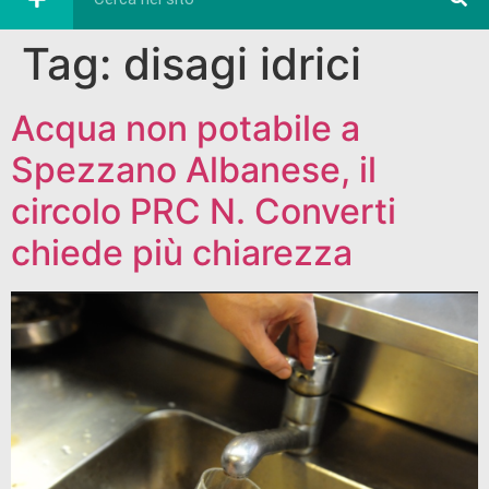
Tag:
disagi idrici
Acqua non potabile a
Spezzano Albanese, il
circolo PRC N. Converti
chiede più chiarezza