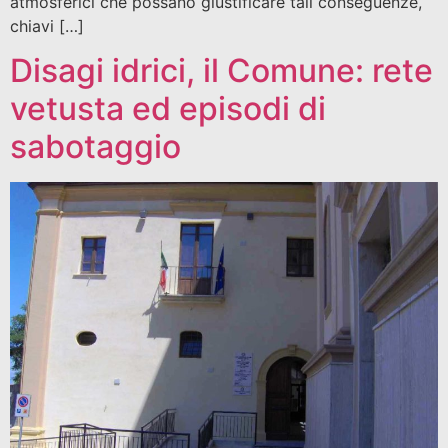
atmosferici che possano giustificare tali conseguenze,
chiavi […]
Disagi idrici, il Comune: rete
vetusta ed episodi di
sabotaggio