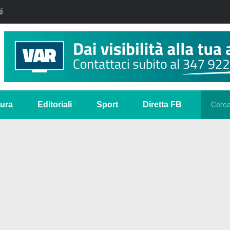
i
tura
Editoriali
Sport
Diretta FB