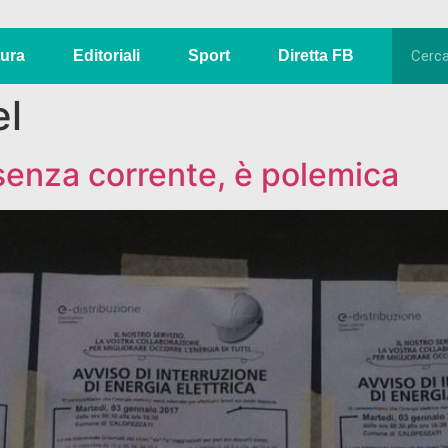
tura
Editoriali
Sport
Diretta FB
el
enza corrente, è polemica