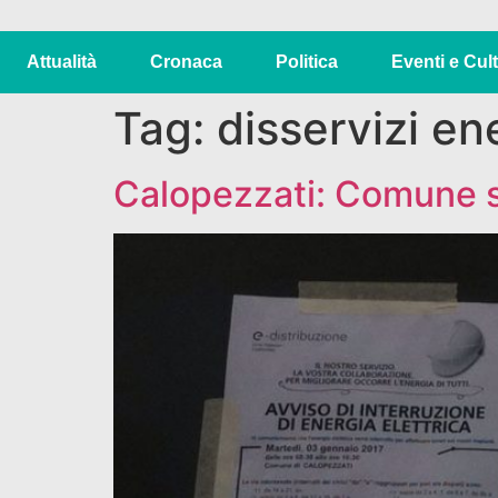
Attualità
Cronaca
Politica
Eventi e Cul
Tag:
disservizi en
Calopezzati: Comune s