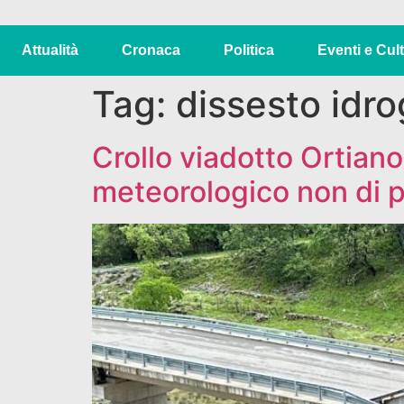
Attualità
Cronaca
Politica
Eventi e Cul
Tag:
dissesto idro
Crollo viadotto Ortian
meteorologico non di 