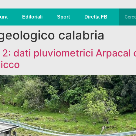
tura
Editoriali
Sport
Diretta FB
geologico calabria
o 2: dati pluviometrici Arpaca
picco