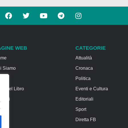
AGINE WEB
CATEGORIE
ome
Attualità
i Siamo
Cronaca
rvizi
Politica
sa del Libro
Eventi e Cultura
ntatti
Editoriali
.
.
Sport
Diretta FB