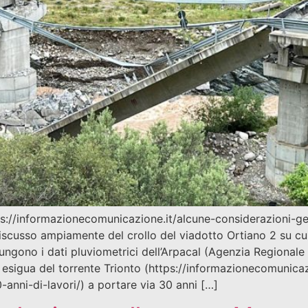
://informazionecomunicazione.it/alcune-considerazioni-geo
iscusso ampiamente del crollo del viadotto Ortiano 2 su cui
giungono i dati pluviometrici dell’Arpacal (Agenzia Regionale
 esigua del torrente Trionto (https://informazionecomunica
-anni-di-lavori/) a portare via 30 anni […]