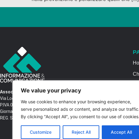
P
H
Ch
Se
We value your privacy
Associazione Informazione & Comunicazione
Ca
Via Locri SNC – 87064 Corigliano Rossano CS
We use cookies to enhance your browsing experience,
P.IVA 03516250788 – C.F. 97037680788 Testata
Co
serve personalized ads or content, and analyze our traffic
Giornalistica n. 1399/2017 R.G.V.G.N. 02/2017
By clicking "Accept All", you consent to our use of cookies
REG. STAMPA Tribunale di Castrovillari
Customize
Reject All
Accept All