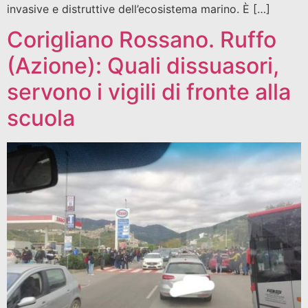
invasive e distruttive dell’ecosistema marino. È […]
Corigliano Rossano. Ruffo
(Azione): Quali dissuasori,
servono i vigili di fronte alla
scuola