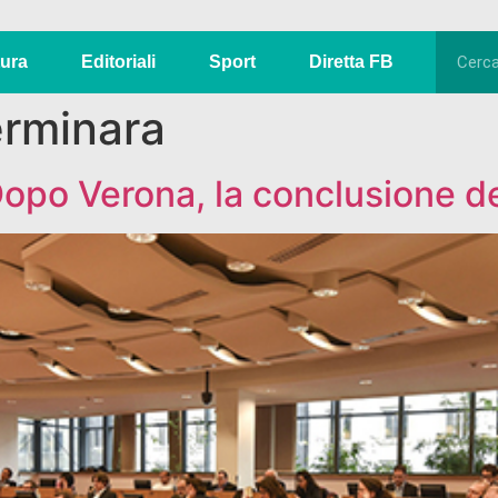
tura
Editoriali
Sport
Diretta FB
rminara
opo Verona, la conclusione de