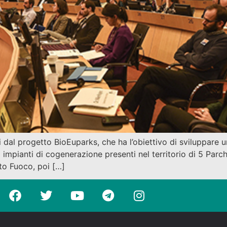
sti dal progetto BioEuparks, che ha l’obiettivo di sviluppar
mpianti di cogenerazione presenti nel territorio di 5 Parchi 
tto Fuoco, poi […]