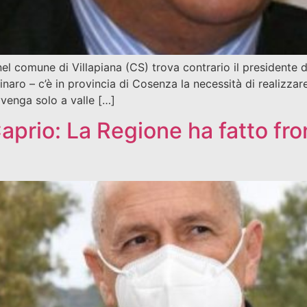
o nel comune di Villapiana (CS) trova contrario il president
naro – c’è in provincia di Cosenza la necessità di realizzar
avvenga solo a valle […]
aprio: La Regione ha fatto fron