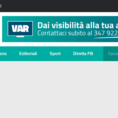
i
tura
Editoriali
Sport
Diretta FB