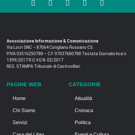
Associazione Informazione & Comunicazione
Via Locri SNC – 87064 Corigliano Rossano CS
P.IVA 03516250788 – C.F. 97037680788 Testata Giornalistica n.
1399/2017 R.G.V.G.N. 02/2017
REG. STAMPA Tribunale di Castrovillari
PAGINE WEB
CATEGORIE
Home
Attualità
Chi Siamo
Cronaca
Servizi
Politica
Casa del Libro
Eventi e Cultura