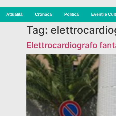
Attualità
Cronaca
Politica
Eventi e Cul
Tag:
elettrocardio
Elettrocardiografo fa