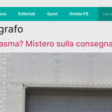
tura
Editoriali
Sport
Diretta FB
grafo
ntasma? Mistero sulla consegn