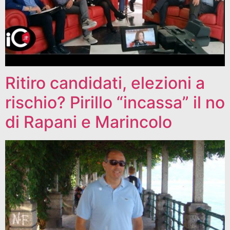
Ritiro candidati, elezioni a
rischio? Pirillo “incassa” il no
di Rapani e Marincolo