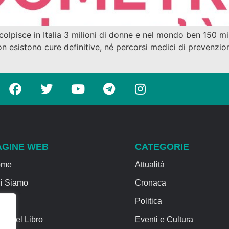
olpisce in Italia 3 milioni di donne e nel mondo ben 150 mi
n esistono cure definitive, né percorsi medici di prevenzion
AGINE WEB
CATEGORIE
ome
Attualità
i Siamo
Cronaca
rvizi
Politica
sa del Libro
Eventi e Cultura