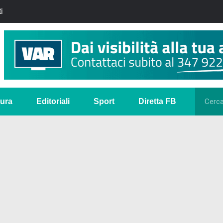
i
tura
Editoriali
Sport
Diretta FB