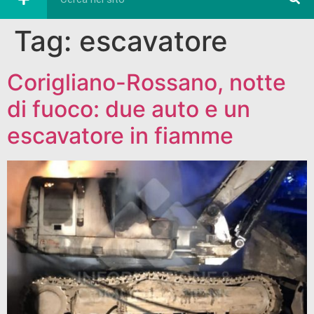
Tag:
escavatore
Corigliano-Rossano, notte
di fuoco: due auto e un
escavatore in fiamme