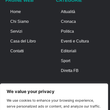
PAGINE WEB
CATEGORIE
Home
Attualità
Chi Siamo
Cronaca
Servizi
Politica
Casa del Libro
Eventi e Cultura
Contatti
Editoriali
Sport
Diretta FB
ALTRO
We value your privacy
Note Legali
We use cookies to enhance your browsing experience,
serve personalized ads or content, and analyze our traffic.
Privacy Policy