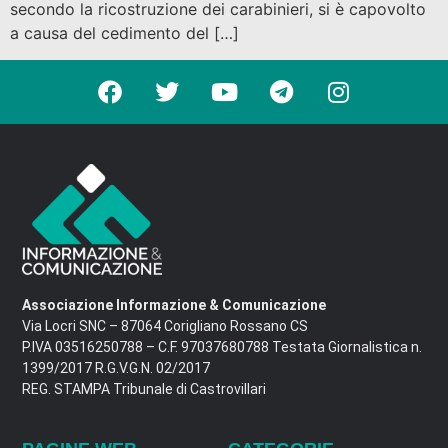
secondo la ricostruzione dei carabinieri, si è capovolto
a causa del cedimento del […]
Associazione Informazione & Comunicazione
Via Locri SNC – 87064 Corigliano Rossano CS
P.IVA 03516250788 – C.F. 97037680788 Testata Giornalistica n.
1399/2017 R.G.V.G.N. 02/2017
REG. STAMPA Tribunale di Castrovillari