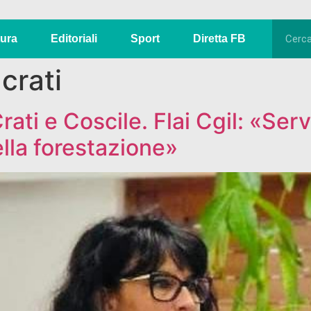
tura
Editoriali
Sport
Diretta FB
crati
ti e Coscile. Flai Cgil: «Ser
ella forestazione»