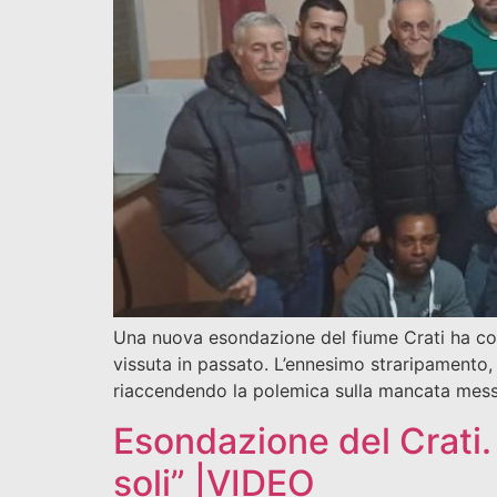
Una nuova esondazione del fiume Crati ha colp
vissuta in passato. L’ennesimo straripamento, 
riaccendendo la polemica sulla mancata messa
Esondazione del Crati. L
soli” |VIDEO