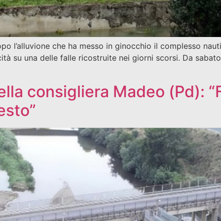
 Dopo l’alluvione che ha messo in ginocchio il complesso nau
cità su una delle falle ricostruite nei giorni scorsi. Da saba
ella consigliera Madeo (Pd): “
esto”