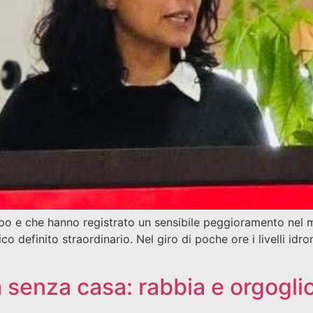
 e che hanno registrato un sensibile peggioramento nel mese
 definito straordinario. Nel giro di poche ore i livelli idro
ra senza casa: rabbia e orgogl