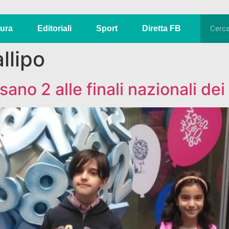
tura
Editoriali
Sport
Diretta FB
llipo
ssano 2 alle finali nazionali d