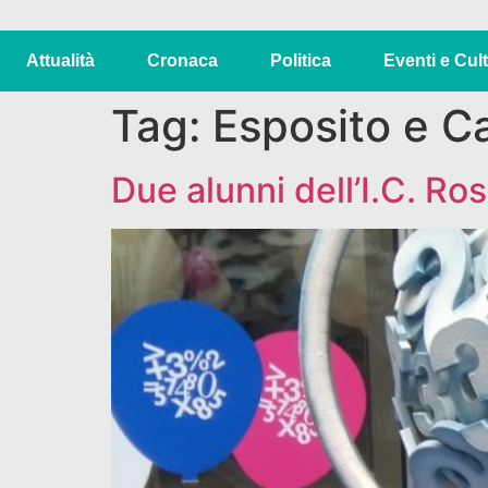
Attualità
Cronaca
Politica
Eventi e Cul
Tag:
Esposito e Ca
Due alunni dell’I.C. Ro