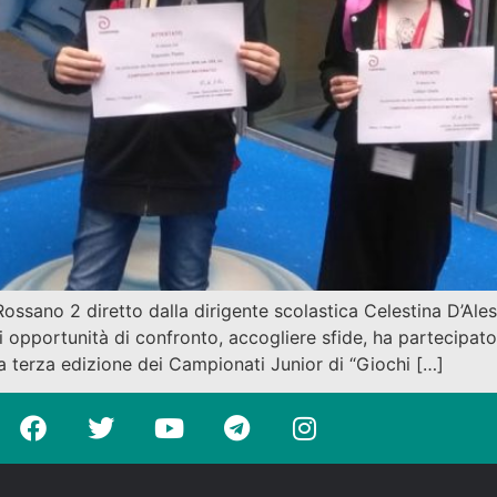
ossano 2 diretto dalla dirigente scolastica Celestina D’Ale
 opportunità di confronto, accogliere sfide, ha partecipato 
lla terza edizione dei Campionati Junior di “Giochi […]