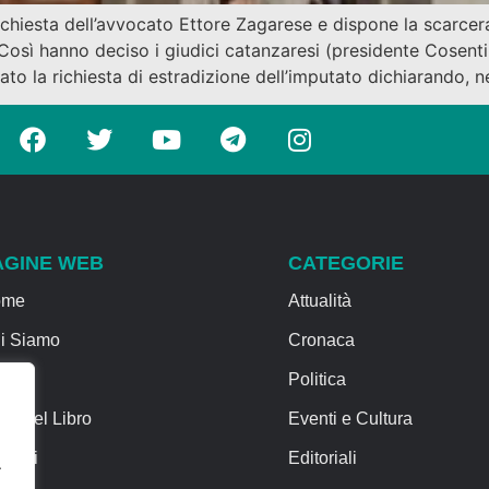
chiesta dell’avvocato Ettore Zagarese e dispone la scarcerazi
osì hanno deciso i giudici catanzaresi (presidente Cosenti
ato la richiesta di estradizione dell’imputato dichiarando, n
AGINE WEB
CATEGORIE
ome
Attualità
i Siamo
Cronaca
rvizi
Politica
sa del Libro
Eventi e Cultura
ntatti
Editoriali
.