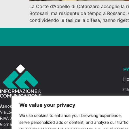
La Corte d’Appello di Catanzaro accoglie la ri
Botosani, ma residente da tempo a Rossano. C
condividendo le tesi della difesa, hanno rigett
P
H
Ch
Se
We value your privacy
Associazione Informazione & Comunicazione
Ca
Via Locri SNC – 87064 Corigliano Rossano CS
We use cookies to enhance your browsing experience,
P.IVA 03516250788 – C.F. 97037680788 Testata
Co
serve personalized ads or content, and analyze our traffic
Giornalistica n. 1399/2017 R.G.V.G.N. 02/2017