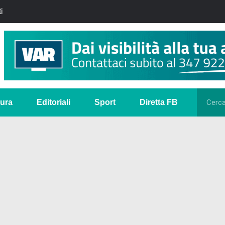
i
tura
Editoriali
Sport
Diretta FB