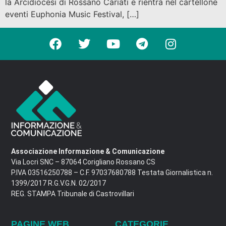
la Arcidiocesi di Rossano Cariati e rientra nel cartellone
eventi Euphonia Music Festival, […]
Associazione Informazione & Comunicazione
Via Locri SNC – 87064 Corigliano Rossano CS
P.IVA 03516250788 – C.F. 97037680788 Testata Giornalistica n.
1399/2017 R.G.V.G.N. 02/2017
REG. STAMPA Tribunale di Castrovillari
PAGINE WEB
CATEGORIE