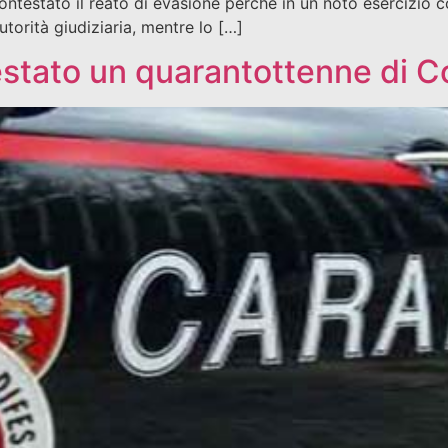
ontestato il reato di evasione perché in un noto esercizio 
utorità giudiziaria, mentre lo […]
restato un quarantottenne di C