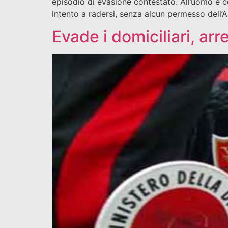
episodio di evasione contestato. All’uomo è c
intento a radersi, senza alcun permesso dell’A
Evade i domiciliari, ar