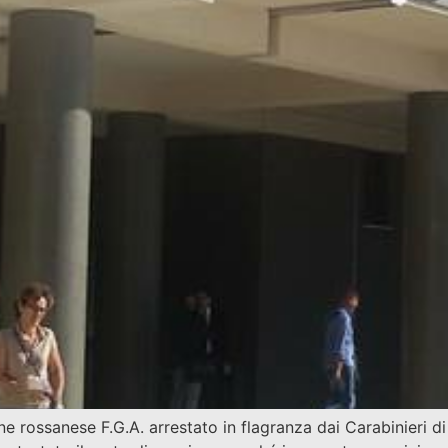
ne rossanese F.G.A. arrestato in flagranza dai Carabinieri di