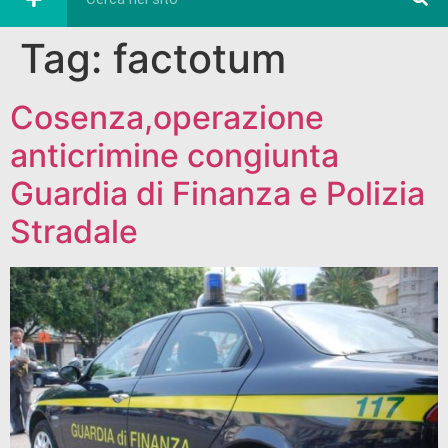
Tag:
factotum
Cosenza,operazione
anticrimine congiunta
Guardia di Finanza e Polizia
Stradale