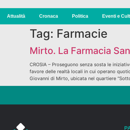
Attualità
Cronaca
Politica
Eventi e Cul
Tag:
Farmacie
Mirto. La Farmacia San
CROSIA – Proseguono senza sosta le iniziative, 
favore delle realtà locali in cui operano quot
Giovanni di Mirto, ubicata nel quartiere “Sotto
P