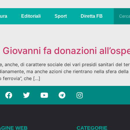
tura
Editoriali
Sport
Diretta FB
 Giovanni fa donazioni all’os
anche, di carattere sociale dei vari presidi sanitari del terr
idianamente, ma anche azioni che rientrano nella sfera della 
 ferrovia”, che […]
AGINE WEB
CATEGORIE