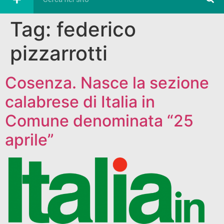
Tag:
federico
pizzarrotti
Cosenza. Nasce la sezione
calabrese di Italia in
Comune denominata “25
aprile”