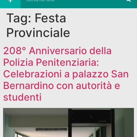
Tag:
Festa
Provinciale
208° Anniversario della
Polizia Penitenziaria:
Celebrazioni a palazzo San
Bernardino con autorità e
studenti