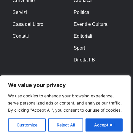
Chi Siamo
Cronaca
Servizi
Politica
Casa del Libro
Eventi e Cultura
Contatti
Editoriali
Sport
Diretta FB
ALTRO
We value your privacy
Note Legali
We use cookies to enhance your browsing experience,
serve personalized ads or content, and analyze our traffic.
Privacy Policy
By clicking "Accept All", you consent to our use of cookies.
Cookies
Customize
Reject All
Accept All