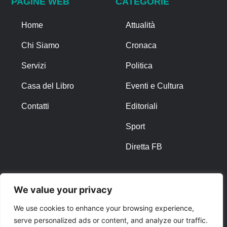
PAGINE WEB
CATEGORIE
Home
Attualità
Chi Siamo
Cronaca
Servizi
Politica
Casa del Libro
Eventi e Cultura
Contatti
Editoriali
Sport
Diretta FB
ALTRO
We value your privacy
Note Legali
We use cookies to enhance your browsing experience,
serve personalized ads or content, and analyze our traffic.
Privacy Policy