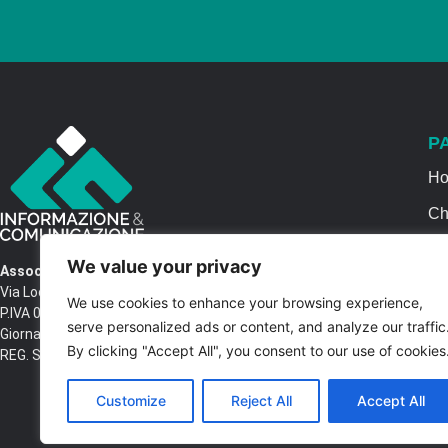
P
H
Ch
Se
We value your privacy
Associazione Informazione & Comunicazione
Ca
Via Locri SNC – 87064 Corigliano Rossano CS
We use cookies to enhance your browsing experience,
P.IVA 03516250788 – C.F. 97037680788 Testata
Co
serve personalized ads or content, and analyze our traffic
Giornalistica n. 1399/2017 R.G.V.G.N. 02/2017
By clicking "Accept All", you consent to our use of cookies
REG. STAMPA Tribunale di Castrovillari
Customize
Reject All
Accept All