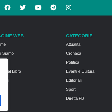
AGINE WEB
CATEGORIE
ome
Attualità
i Siamo
Cronaca
rvizi
Politica
sa del Libro
Eventi e Cultura
ntatti
Editoriali
.
.
Sport
Diretta FB