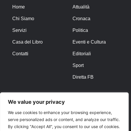
Home
Attualità
Chi Siamo
Cronaca
Servizi
Politica
Casa del Libro
Eventi e Cultura
Contatti
Editoriali
Sport
Diretta FB
ALTRO
We value your privacy
Note Legali
We use cookies to enhance your browsing experience,
serve personalized ads or content, and analyze our traffic.
Privacy Policy
By clicking "Accept All", you consent to our use of cookies.