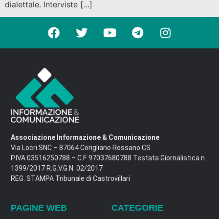
dialettale. Interviste […]
Associazione Informazione & Comunicazione
Via Locri SNC – 87064 Corigliano Rossano CS
P.IVA 03516250788 – C.F. 97037680788 Testata Giornalistica n.
1399/2017 R.G.V.G.N. 02/2017
REG. STAMPA Tribunale di Castrovillari
PAGINE WEB
CATEGORIE