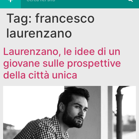
Tag:
francesco
laurenzano
Laurenzano, le idee di un
giovane sulle prospettive
della città unica