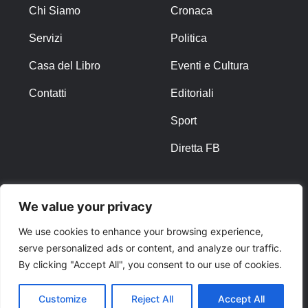
Chi Siamo
Cronaca
Servizi
Politica
Casa del Libro
Eventi e Cultura
Contatti
Editoriali
Sport
Diretta FB
ALTRO
We value your privacy
Note Legali
We use cookies to enhance your browsing experience,
serve personalized ads or content, and analyze our traffic.
Privacy Policy
By clicking "Accept All", you consent to our use of cookies.
Cookies
Customize
Reject All
Accept All