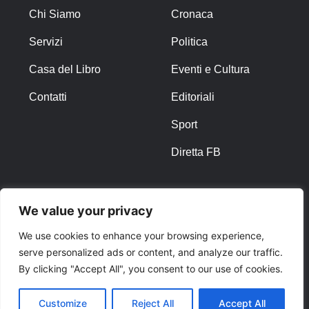
Chi Siamo
Cronaca
Servizi
Politica
Casa del Libro
Eventi e Cultura
Contatti
Editoriali
Sport
Diretta FB
ALTRO
We value your privacy
Note Legali
We use cookies to enhance your browsing experience,
serve personalized ads or content, and analyze our traffic.
Privacy Policy
By clicking "Accept All", you consent to our use of cookies.
Cookies
Customize
Reject All
Accept All