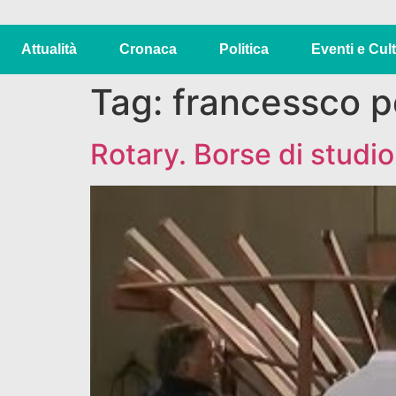
Attualità
Cronaca
Politica
Eventi e Cul
Tag:
francessco p
Rotary. Borse di studio