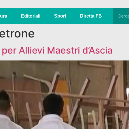
tura
Editoriali
Sport
Diretta FB
etrone
 per Allievi Maestri d’Ascia