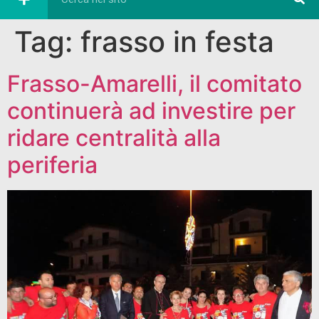
Tag:
frasso in festa
Frasso-Amarelli, il comitato
continuerà ad investire per
ridare centralità alla
periferia