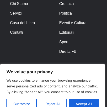
Chi Siamo
Cronaca
Servizi
Politica
Casa del Libro
Eventi e Cultura
Contatti
Editoriali
Sport
Diretta FB
ALTRO
We value your privacy
Note Legali
We use cookies to enhance your browsing experience,
serve personalized ads or content, and analyze our traffic.
Privacy Policy
By clicking "Accept All", you consent to our use of cookies.
Cookies
Customize
Reject All
Accept All